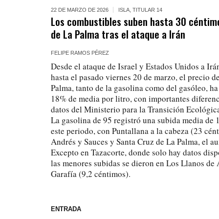
22 DE MARZO DE 2026
ISLA
,
TITULAR 14
Los combustibles suben hasta 30 céntim
de La Palma tras el ataque a Irán
FELIPE RAMOS PÉREZ
Desde el ataque de Israel y Estados Unidos a Irán
hasta el pasado viernes 20 de marzo, el precio d
Palma, tanto de la gasolina como del gasóleo, h
18% de media por litro, con importantes diferen
datos del Ministerio para la Transición Ecológic
La gasolina de 95 registró una subida media de 1
este periodo, con Puntallana a la cabeza (23 cén
Andrés y Sauces y Santa Cruz de La Palma, el a
Excepto en Tazacorte, donde solo hay datos disp
las menores subidas se dieron en Los Llanos de 
Garafía (9,2 céntimos).
ENTRADA