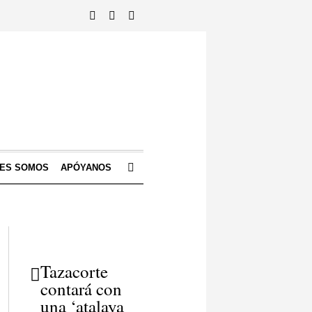
NES SOMOS
APÓYANOS
Tazacorte
contará con
una ‘atalaya