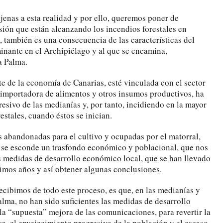
jenas a esta realidad y por ello, queremos poner de
sión que están alcanzando los incendios forestales en
, también es una consecuencia de las características del
ante en el Archipiélago y al que se encamina,
a Palma.
te de la economía de Canarias, esté vinculada con el sector
d importadora de alimentos y otros insumos productivos, ha
esivo de las medianías y, por tanto, incidiendo en la mayor
estales, cuando éstos se inician.
s abandonadas para el cultivo y ocupadas por el matorral,
, se esconde un trasfondo económico y poblacional, que nos
as medidas de desarrollo económico local, que se han llevado
timos años y así obtener algunas conclusiones.
ecibimos de todo este proceso, es que, en las medianías y
lma, no han sido suficientes las medidas de desarrollo
la “supuesta” mejora de las comunicaciones, para revertir la
a, el envejecimiento progresivo de la población y el escaso