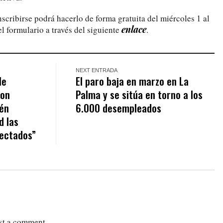
scribirse podrá hacerlo de forma gratuita del miércoles 1 al
enlace
el formulario a través del siguiente
.
NEXT ENTRADA
Me
El paro baja en marzo en La
con
Palma y se sitúa en torno a los
tén
6.000 desempleados
d las
fectados”
st a comment.