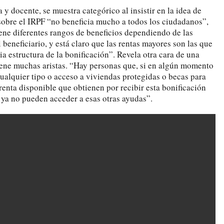
 y docente, se muestra categórico al insistir en la idea de
sobre el IRPF “no beneficia mucho a todos los ciudadanos”,
ene diferentes rangos de beneficios dependiendo de las
 beneficiario, y está claro que las rentas mayores son las que
ia estructura de la bonificación”. Revela otra cara de una
iene muchas aristas. “Hay personas que, si en algún momento
ualquier tipo o acceso a viviendas protegidas o becas para
 renta disponible que obtienen por recibir esta bonificación
 ya no pueden acceder a esas otras ayudas”.