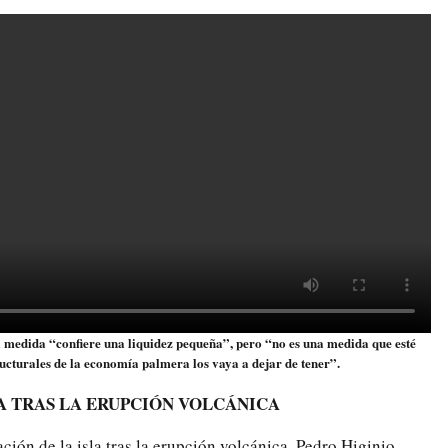
 medida “confiere una liquidez pequeña”, pero “no es una medida que esté
ucturales de la economía palmera los vaya a dejar de tener”.
A TRAS LA ERUPCIÓN VOLCÁNICA
ción de la isla tras la erupción volcánica, Pedro Higinio