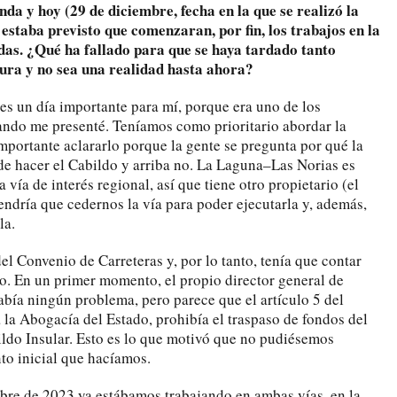
da y hoy (29 de diciembre, fecha en la que se realizó la
e estaba previsto que comenzaran, por fin, los trabajos en la
das. ¿Qué ha fallado para que se haya tardado tanto
tura y no sea una realidad hasta ahora?
es un día importante para mí, porque era uno de los
ndo me presenté. Teníamos como prioritario abordar la
mportante aclararlo porque la gente se pregunta por qué la
e hacer el Cabildo y arriba no. La Laguna–Las Norias es
a vía de interés regional, así que tiene otro propietario (el
endría que cedernos la vía para poder ejecutarla y, además,
la.
el Convenio de Carreteras y, por lo tanto, tenía que contar
do. En un primer momento, el propio director general de
abía ningún problema, pero parece que el artículo 5 del
 la Abogacía del Estado, prohibía el traspaso de fondos del
ldo Insular. Esto es lo que motivó que no pudiésemos
to inicial que hacíamos.
bre de 2023 ya estábamos trabajando en ambas vías, en la