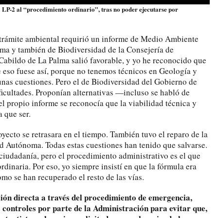
a LP-2 al “procedimiento ordinario”, tras no poder ejecutarse por
 trámite ambiental requirió un informe de Medio Ambiente
lma y también de Biodiversidad de la Consejería de
 Cabildo de La Palma salió favorable, y yo he reconocido que
e eso fuese así, porque no tenemos técnicos en Geología y
nas cuestiones. Pero el de Biodiversidad del Gobierno de
ficultades. Proponían alternativas —incluso se habló de
l propio informe se reconocía que la viabilidad técnica y
 que ser.
yecto se retrasara en el tiempo. También tuvo el reparo de la
 Autónoma. Todas estas cuestiones han tenido que salvarse.
a ciudadanía, pero el procedimiento administrativo es el que
rdinaria. Por eso, yo siempre insistí en que la fórmula era
mo se han recuperado el resto de las vías.
ción directa a través del procedimiento de emergencia,
s controles por parte de la Administración para evitar que,