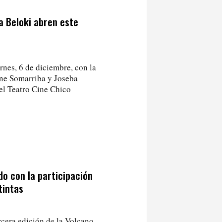
a Beloki abren este
rnes, 6 de diciembre, con la
nne Somarriba y Joseba
 el Teatro Cine Chico
o con la participación
tintas
rcera edición de la Volcano