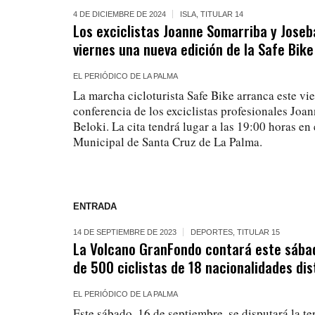
4 DE DICIEMBRE DE 2024
ISLA
,
TITULAR 14
Los exciclistas Joanne Somarriba y Joseb
viernes una nueva edición de la Safe Bike
EL PERIÓDICO DE LA PALMA
La marcha cicloturista Safe Bike arranca este vie
conferencia de los exciclistas profesionales Joa
Beloki. La cita tendrá lugar a las 19:00 horas en
Municipal de Santa Cruz de La Palma.
ENTRADA
14 DE SEPTIEMBRE DE 2023
DEPORTES
,
TITULAR 15
La Volcano GranFondo contará este sábad
de 500 ciclistas de 18 nacionalidades dis
EL PERIÓDICO DE LA PALMA
Este sábado, 16 de septiembre, se disputará la te