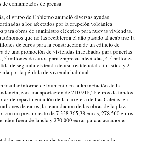
vés de comunicados de prensa.
a, el grupo de Gobierno anunció diversas ayudas,
stinadas a los afectados por la erupción volcánica.
 para obras de suministro eléctrico para nuevas viviendas,
utónomos que no las recibieron el año pasado al acabarse la
illones de euros para la construcción de un edificio de
pra de una promoción de viviendas inacabadas para ponerlas
s, 5 millones de euros para empresas afectadas, 4,5 millones
ida de segunda vivienda de uso residencial o turístico y 2
yuda por la pérdida de vivienda habitual.
n insular informó del aumento en la financiación de la
endencia, con una aportación de 710.918,28 euros de fondos
 obras de repavimentación de la carretera de Las Caletas, en
millones de euros, la reanudación de las obras de la plaza
o, con un presupuesto de 7.328.365,38 euros, 278.500 euros
esiden fuera de la isla y 270.000 euros para asociaciones
otal de recursos que se destinarían para incentivar la