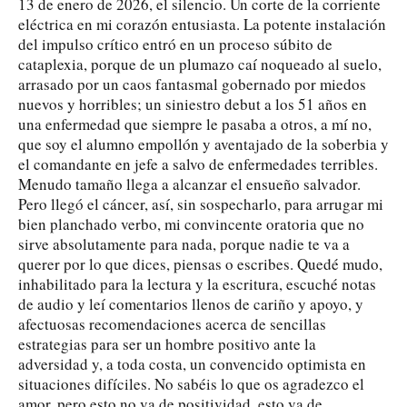
13 de enero de 2026, el silencio. Un corte de la corriente
eléctrica en mi corazón entusiasta. La potente instalación
del impulso crítico entró en un proceso súbito de
cataplexia, porque de un plumazo caí noqueado al suelo,
arrasado por un caos fantasmal gobernado por miedos
nuevos y horribles; un siniestro debut a los 51 años en
una enfermedad que siempre le pasaba a otros, a mí no,
que soy el alumno empollón y aventajado de la soberbia y
el comandante en jefe a salvo de enfermedades terribles.
Menudo tamaño llega a alcanzar el ensueño salvador.
Pero llegó el cáncer, así, sin sospecharlo, para arrugar mi
bien planchado verbo, mi convincente oratoria que no
sirve absolutamente para nada, porque nadie te va a
querer por lo que dices, piensas o escribes. Quedé mudo,
inhabilitado para la lectura y la escritura, escuché notas
de audio y leí comentarios llenos de cariño y apoyo, y
afectuosas recomendaciones acerca de sencillas
estrategias para ser un hombre positivo ante la
adversidad y, a toda costa, un convencido optimista en
situaciones difíciles. No sabéis lo que os agradezco el
amor, pero esto no va de positividad, esto va de