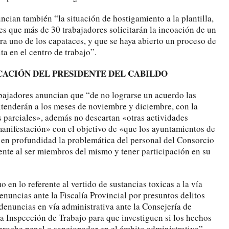
cian también “la situación de hostigamiento a la plantilla,
s que más de 30 trabajadores solicitarán la incoación de un
ra uno de los capataces, y que se haya abierto un proceso de
ta en el centro de trabajo”.
CACIÓN DEL PRESIDENTE DEL CABILDO
abajadores anuncian que “de no lograrse un acuerdo las
xtenderán a los meses de noviembre y diciembre, con la
 parciales», además no descartan «otras actividades
manifestación» con el objetivo de «que los ayuntamientos de
 en profundidad la problemática del personal del Consorcio
te al ser miembros del mismo y tener participación en su
 en lo referente al vertido de sustancias toxicas a la vía
nuncias ante la Fiscalía Provincial por presuntos delitos
enuncias en vía administrativa ante la Consejería de
la Inspección de Trabajo para que investiguen si los hechos
eproche penal o sancionador en el ámbito administrativo”.