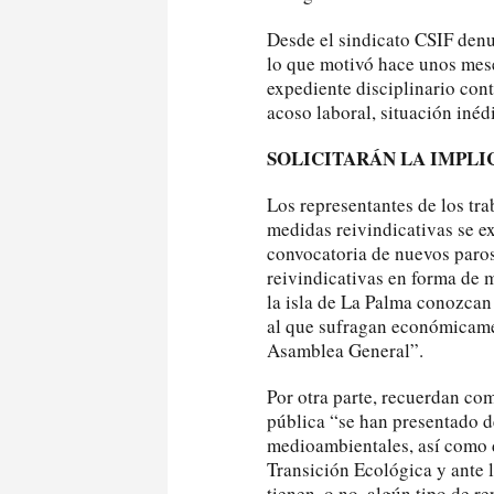
Desde el sindicato CSIF denun
lo que motivó hace unos mese
expediente disciplinario cont
acoso laboral, situación inédi
SOLICITARÁN LA IMPLI
Los representantes de los tr
medidas reivindicativas se e
convocatoria de nuevos paros
reivindicativas en forma de 
la isla de La Palma conozcan
al que sufragan económicamen
Asamblea General”.
Por otra parte, recuerdan como
pública “se han presentado de
medioambientales, así como d
Transición Ecológica y ante 
tienen, o no, algún tipo de r