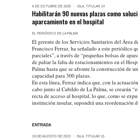
6 DE OCTUBRE DE 2025
ISLA
,
TITULAR 14
Habilitarán 90 nuevas plazas como solució
aparcamiento en el hospital
EL PERIÓDICO DE LA PALMA
El gerente de los Servicios Sanitarios del Área 
Francisco Ferraz, ha señalado a este periódico q
parciales”, a través de “pequeñas bolsas de apar
de paliar la falta de estacionamientos en el Hosp
Palma hasta que se afronte la construcción de 
capacidad para 300 plazas.
En esta línea, Ferraz indica que, con la actuació
cabo junto al Cabildo de La Palma, se crearán “e
recta de acceso al hospital, lo que, como se expu
institución insular, supondrá una reordenación de
ENTRADA
19 DE AGOSTO DE 2023
ISLA
,
TITULAR 15