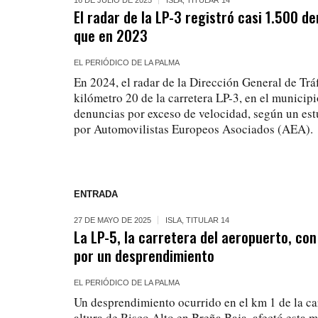
16 DE JULIO DE 2025
ISLA
,
TITULAR 14
El radar de la LP-3 registró casi 1.500 
que en 2023
EL PERIÓDICO DE LA PALMA
En 2024, el radar de la Dirección General de Trá
kilómetro 20 de la carretera LP-3, en el municipi
denuncias por exceso de velocidad, según un es
por Automovilistas Europeos Asociados (AEA).
ENTRADA
27 DE MAYO DE 2025
ISLA
,
TITULAR 14
La LP-5, la carretera del aeropuerto, con
por un desprendimiento
EL PERIÓDICO DE LA PALMA
Un desprendimiento ocurrido en el km 1 de la ca
altura de Risco Alto en Breña Baja, afectó esta 