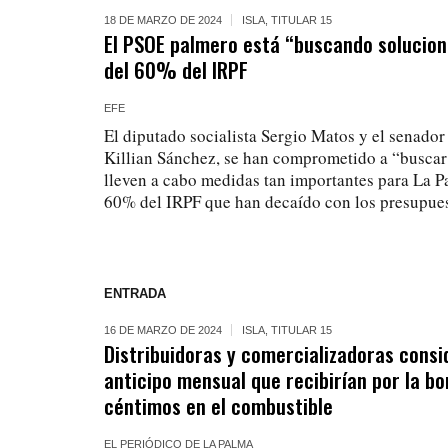
18 DE MARZO DE 2024
ISLA
,
TITULAR 15
El PSOE palmero está “buscando solucione
del 60% del IRPF
EFE
El diputado socialista Sergio Matos y el senado
Killian Sánchez, se han comprometido a “buscar
lleven a cabo medidas tan importantes para La 
60% del IRPF que han decaído con los presupues
ENTRADA
16 DE MARZO DE 2024
ISLA
,
TITULAR 15
Distribuidoras y comercializadoras consid
anticipo mensual que recibirían por la bo
céntimos en el combustible
EL PERIÓDICO DE LA PALMA