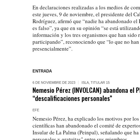
En declaraciones realizadas a los medios de co
este jueves, 9 de noviembre, el presidente del C
Rodríguez, afirmó que “nadie ha abandonado el
es falso”, ya que en su opinión “se está utilizan
información y los tres organismos que han sido r
participando”, reconociendo que “lo que no han 
presencialmente”.
ENTRADA
6 DE NOVIEMBRE DE 2023
ISLA
,
TITULAR 15
Nemesio Pérez (INVOLCAN) abandona el P
“descalificaciones personales”
EFE
Nemesio Pérez, ha explicado los motivos por los 
científicas han abandonado el comité de experto
Insular de La Palma (Peinpal), señalando que ha
personales y gratuitas" entre sus miembros.