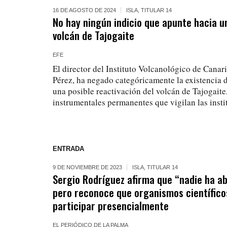
16 DE AGOSTO DE 2024
ISLA
,
TITULAR 14
No hay ningún indicio que apunte hacia u
volcán de Tajogaite
EFE
El director del Instituto Volcanológico de Canar
Pérez, ha negado categóricamente la existencia 
una posible reactivación del volcán de Tajogaite
instrumentales permanentes que vigilan las instit
ENTRADA
9 DE NOVIEMBRE DE 2023
ISLA
,
TITULAR 14
Sergio Rodríguez afirma que “nadie ha a
pero reconoce que organismos científico
participar presencialmente
EL PERIÓDICO DE LA PALMA