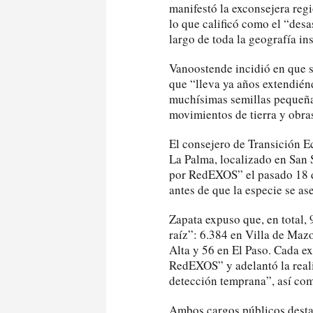
manifestó la exconsejera regi
lo que calificó como el “desa
largo de toda la geografía ins
Vanoostende incidió en que s
que “lleva ya años extendié
muchísimas semillas pequeñas
movimientos de tierra y obras
El consejero de Transición E
La Palma, localizado en San 
por RedEXOS” el pasado 18 de
antes de que la especie se as
Zapata expuso que, en total,
raíz”: 6.384 en Villa de Maz
Alta y 56 en El Paso. Cada ex
RedEXOS” y adelantó la real
detección temprana”, así com
Ambos cargos públicos destac