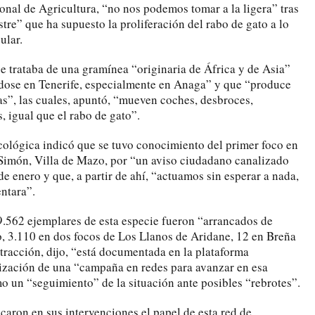
onal de Agricultura, “no nos podemos tomar a la ligera” tras
stre” que ha supuesto la proliferación del rabo de gato a lo
ular.
e trataba de una gramínea “originaria de África y de Asia”
ndose en Tenerife, especialmente en Anaga” y que “produce
”, las cuales, apuntó, “mueven coches, desbroces,
, igual que el rabo de gato”.
cológica indicó que se tuvo conocimiento del primer foco en
Simón, Villa de Mazo, por “un aviso ciudadano canalizado
 enero y que, a partir de ahí, “actuamos sin esperar a nada,
entara”.
 9.562 ejemplares de esta especie fueron “arrancados de
o, 3.110 en dos focos de Los Llanos de Aridane, 12 en Breña
tracción, dijo, “está documentada en la plataforma
ización de una “campaña en redes para avanzar en esa
o un “seguimiento” de la situación ante posibles “rebrotes”.
aron en sus intervenciones el papel de esta red de