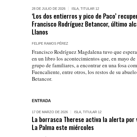
28 DE JULIO DE 2026
ISLA
,
TITULAR 12
‘Los dos entierros y pico de Paco’ recup
Francisco Rodríguez Betancor, último alc
Llanos
FELIPE RAMOS PÉREZ
Francisco Rodríguez Magdalena tuvo que esperar
en un libro los acontecimientos que, en mayo de 
grupo de familiares, a encontrar en una fosa com
Fuencaliente, entre otros, los restos de su abuel
Betancor.
ENTRADA
17 DE MARZO DE 2026
ISLA
,
TITULAR 12
La borrasca Therese activa la alerta por 
La Palma este miércoles