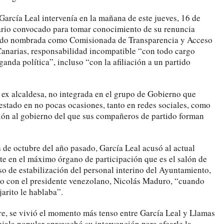
arcía Leal intervenía en la mañana de este jueves, 16 de
nario convocado para tomar conocimiento de su renuncia
sido nombrada como Comisionada de Transparencia y Acceso
Canarias, responsabilidad incompatible “con todo cargo
ganda política”, incluso “con la afiliación a un partido
a ex alcaldesa, no integrada en el grupo de Gobierno que
stado en no pocas ocasiones, tanto en redes sociales, como
ión al gobierno del que sus compañeros de partido forman
 de octubre del año pasado, García Leal acusó al actual
nte en el máximo órgano de participación que es el salón de
so de estabilización del personal interino del Ayuntamiento,
lo con el presidente venezolano, Nicolás Maduro, “cuando
arito le hablaba”.
e, se vivió el momento más tenso entre García Leal y Llamas
jala popular aprovechó su intervención para afearle la