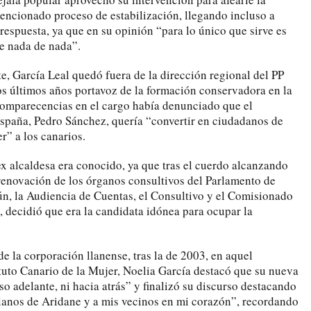
mencionado proceso de estabilización, llegando incluso a
 respuesta, ya que en su opinión “para lo único que sirve es
e nada de nada”.
e, García Leal quedó fuera de la dirección regional del PP
dos últimos años portavoz de la formación conservadora en la
 comparecencias en el cargo había denunciado que el
spaña, Pedro Sánchez, quería “convertir en ciudadanos de
r” a los canarios.
 ex alcaldesa era conocido, ya que tras el cuerdo alcanzando
renovación de los órganos consultivos del Parlamento de
n, la Audiencia de Cuentas, el Consultivo y el Comisionado
, decidió que era la candidata idónea para ocupar la
e la corporación llanense, tras la de 2003, en aquel
ituto Canario de la Mujer, Noelia García destacó que su nueva
o adelante, ni hacia atrás” y finalizó su discurso destacando
lanos de Aridane y a mis vecinos en mi corazón”, recordando