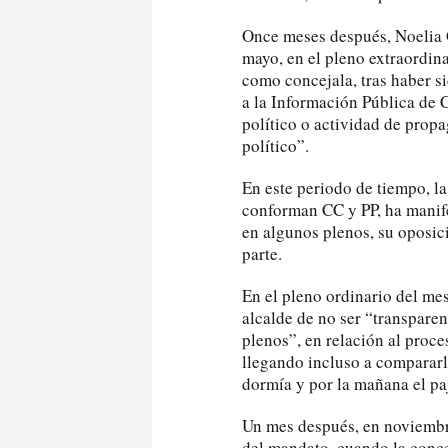
Once meses después, Noelia G
mayo, en el pleno extraordi
como concejala, tras haber 
a la Información Pública de 
político o actividad de propa
político”.
En este periodo de tiempo, l
conforman CC y PP, ha manife
en algunos plenos, su oposic
parte.
En el pleno ordinario del mes
alcalde de no ser “transpare
plenos”, en relación al proce
llegando incluso a comparar
dormía y por la mañana el paj
Un mes después, en noviembr
del mandato, cuando la conce