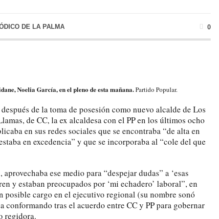
IÓDICO DE LA PALMA
0
dane, Noelia García, en el pleno de esta mañana.
Partido Popular.
a después de la toma de posesión como nuevo alcalde de Los
lamas, de CC, la ex alcaldesa con el PP en los últimos ocho
licaba en sus redes sociales que se encontraba “de alta en
 estaba en excedencia” y que se incorporaba al “cole del que
o, aprovechaba ese medio para “despejar dudas” a ‘esas
ren y estaban preocupados por ‘mi echadero’ laboral”, en
un posible cargo en el ejecutivo regional (su nombre sonó
a conformando tras el acuerdo entre CC y PP para gobernar
o regidora.