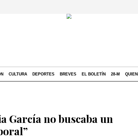
ÓN
CULTURA
DEPORTES
BREVES
EL BOLETÍN
28-M
QUIE
a García no buscaba un
boral”