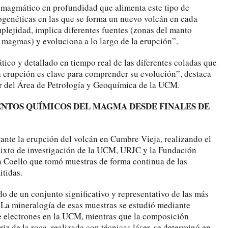
a magmático en profundidad que alimenta este tipo de
genéticas en las que se forma un nuevo volcán en cada
plejidad, implica diferentes fuentes (zonas del manto
s magmas) y evoluciona a lo largo de la erupción”.
ático y detallado en tiempo real de las diferentes coladas que
 erupción es clave para comprender su evolución”, destaca
r del Área de Petrología y Geoquímica de la UCM.
NTOS QUÍMICOS DEL MAGMA DESDE FINALES DE
rante la erupción del volcán en Cumbre Vieja, realizando el
ixto de investigación de la UCM, URJC y la Fundación
n Coello que tomó muestras de forma continua de las
itidas.
ado de un conjunto significativo y representativo de las más
 La mineralogía de esas muestras se estudió mediante
 electrones en la UCM, mientras que la composición
riz de la roca, realizada con técnicas láser, se determinó en