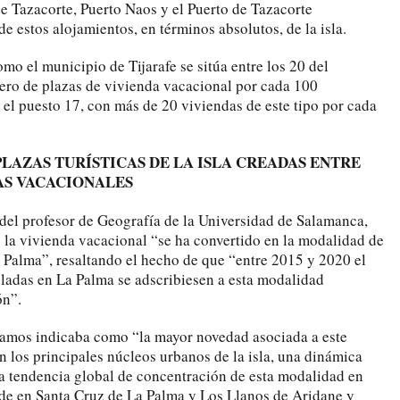
e Tazacorte, Puerto Naos y el Puerto de Tazacorte
e estos alojamientos, en términos absolutos, de la isla.
mo el municipio de Tijarafe se sitúa entre los 20 del
ro de plazas de vivienda vacacional por cada 100
 el puesto 17, con más de 20 viviendas de este tipo por cada
PLAZAS TURÍSTICAS DE LA ISLA CREADAS ENTRE
DAS VACACIONALES
del profesor de Geografía de la Universidad de Salamanca,
la vivienda vacacional “se ha convertido en la modalidad de
Palma”, resaltando el hecho de que “entre 2015 y 2020 el
ladas en La Palma se adscribiesen a esta modalidad
ón”.
Ramos indicaba como “la mayor novedad asociada a este
n los principales núcleos urbanos de la isla, una dinámica
a tendencia global de concentración de esta modalidad en
de en Santa Cruz de La Palma y Los Llanos de Aridane y