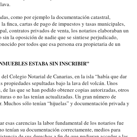
lava.
tadas, como por ejemplo la documentación catastral,
 la finca, cartas de pago de impuestos y tasas municipales,
pal, contratos privados de venta, los notarios elaboraban un
 sin la oposición de nadie que se sintiese perjudicado,
conocido por todos que esa persona era propietaria de un
NMUEBLES ESTABA SIN INSCRIBIR”
del Colegio Notarial de Canarias, en la isla “había que dar
us propiedades sepultadas bajo la lava del volcán. Unos
s, de las que se han podido obtener copias autorizadas, otros
ituras o no las tenían actualizadas. Un gran número de
ir. Muchos sólo tenían “hijuelas” y documentación privada y
ar esas carencias la labor fundamental de los notarios fue
ue no tenían su documentación correctamente, medios para
 existencia de sus derechos a fin de que pudieran acceder a las