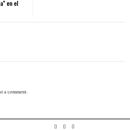
a” en el
st a comment.