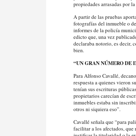
propiedades arrasadas por la 
A partir de las pruebas apor
fotografías del inmueble o de
informes de la policía munici
edicto que, una vez publicado
declaraba notorio, es decir, 
bien.
“UN GRAN NÚMERO DE I
Para Alfonso Cavallé, decano 
respuesta a quienes vieron s
tenían sus escrituras pública
propietarios carecían de escr
inmuebles estaba sin inscrib
otros ni siquiera eso”.
Cavallé señala que “para pali
facilitar a los afectados, q
justificar la titularidad o la