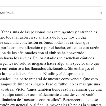
MAERKLE
1
 Yanes, una de las personas más inteligentes y entrañables
ne toda la razón en su análisis de lo que hoy en día
ue saca una conclusión errónea. Todas las críticas que
 por la comercialización o por el hecho, criticado con razón,
ción de los aficionados con el club se ha convertido,
io hacia los rivales. En los estadios se escuchan cánticos
irigentes no solo se niegan a hacer algo al respecto, sino que
 enfrentarse a los llamados aficionados. Sin embargo, el
o la sociedad en sí misma. El odio y el desprecio son,
ociales, una parte integral de nuestra convivencia. Que esto
campos de fútbol es lógico. Pero el fútbol no es más que una
as otras. Víctor Yanes también tiene razón al afirmar que una
 un equipo conduce automáticamente a una desvalorización
 dinámica de “nosotros contra ellos”. Pertenecer o no a ese
tión existencial, y al final la mayor alegría no es la supuesta