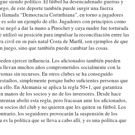
igue siendo político. El fútbol ha desencadenado guerras y
rgo, de este deporte también puede surgir una fuerza
a llamada “Democracia Corinthiana”, en torno a jugadores
es solo un ejemplo de ello. Jugadores con principios como
 se negó a dar la mano a Pinochet y cuya madre fue torturada
e utilizó su posición para impulsar la reconciliación entre las
ra civil en su país natal Costa de Marfil, son ejemplos de que
n juego, sino que también puede cambiar las cosas.
ueden ejercer influencia. Los aficionados también pueden
nia llevan muchos años comprometidos socialmente con la
rsonas sin recursos. En otros clubes se ha conseguido
s estadios, simplemente porque hubo suficientes personas que
a ello. En Alemania se aplica la regla 50+1, que garantiza
en manos de los socios y no de los inversores. Desde hace
ntentan abolir esta regla, pero fracasan ante los aficionados,
 socios del club y no quieren que les quiten su fútbol. Los
ontrario, los seguidores provocarán la suspensión de los
es la política que se lleva a cabo allí, y es una política que