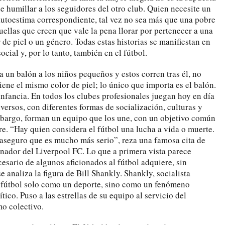
 de humillar a los seguidores del otro club. Quien necesite un
 autoestima correspondiente, tal vez no sea más que una pobre
uellas que creen que vale la pena llorar por pertenecer a una
de piel o un género. Todas estas historias se manifiestan en
ocial y, por lo tanto, también en el fútbol.
 un balón a los niños pequeños y estos corren tras él, no
ene el mismo color de piel; lo único que importa es el balón.
infancia. En todos los clubes profesionales juegan hoy en día
versos, con diferentes formas de socialización, culturas y
embargo, forman un equipo que los une, con un objetivo común
re. “Hay quien considera el fútbol una lucha a vida o muerte.
 aseguro que es mucho más serio”, reza una famosa cita de
enador del Liverpool FC. Lo que a primera vista parece
esario de algunos aficionados al fútbol adquiere, sin
e analiza la figura de Bill Shankly. Shankly, socialista
l fútbol solo como un deporte, sino como un fenómeno
ítico. Puso a las estrellas de su equipo al servicio del
o colectivo.