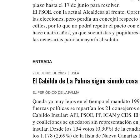
plazo hasta el 17 de junio para resolver.
El PSOE, con la actual Alcaldesa al frente, Gor
las elecciones, pero perdía un concejal respecto
ediles, por lo que no podrá repetir el pacto con e
hace cuatro años, ya que socialistas y populare
las necesarias para la mayoría absoluta.
ENTRADA
2 DE JUNIO DE 2023
ISLA
El Cabildo de La Palma sigue siendo cosa 
EL PERIÓDICO DE LA PALMA
Queda ya muy lejos en el tiempo el mandato 199
fuerzas políticas se repartían los 21 consejeros 
Cabildo Insular: API, PSOE, PP, ICAN y CDS. El 
y coaliciones se quedaron sin representación en 
insular. Desde los 134 votos (0,30%) de la cand
los 1.178 (2,69%) de la lista de Nueva Canarias 