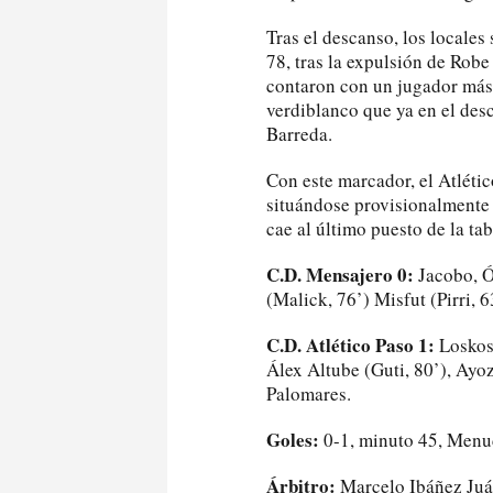
Tras el descanso, los locales
78, tras la expulsión de Robe
contaron con un jugador más,
verdiblanco que ya en el des
Barreda.
Con este marcador, el Atlético
situándose provisionalmente 
cae al último puesto de la tab
C.D. Mensajero 0:
Jacobo, Ó
(Malick, 76’) Misfut (Pirri, 
C.D. Atlético Paso 1:
Loskos,
Álex Altube (Guti, 80’), Ayo
Palomares.
Goles:
0-1, minuto 45, Menud
Árbitro:
Marcelo Ibáñez Juár