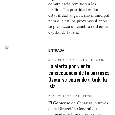
comunicado remitido a los
medios, “la prioridad es dar
estabilidad al gobierno municipal
para que en los próximos 4 años
se produzca un cambio real en la
capital de la isla.”
ENTRADA
5 DE JUNIO DE 2023
ISLA
,
TITULAR 15
La alerta por viento
consecuencia de la borrasca
Óscar se extiende a toda la
isla
BY
EL PERIÓDICO DE LA PALMA
El Gobierno de Canarias, a través
de la Dirección General de
Seguridad y Emergencias, ha