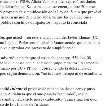
 portavoz del PSOE, Alicia Vanoostende, expresó sus dudas
ión del trabajo: “Se estima que este encargo dure 20 meses,
l proyecto de simplificación de la Ley del Suelo que prevé el
 listo en menos de cuatro años, ya que las evaluaciones
pública son hitos obligatorios”, apuntó la concejala
ión, que usted —en referencia al alcalde, Javier Llamas (CC)
no llegó al Parlamento”, añadió Vanoostende, quien insistió
 va a aprobar ese proyecto de simplificación”.
a advirtió también que el coste del encargo, 559.444,08
de lo que costó con el anterior equipo redactor”, y lamentó
rmado por CC y PP, no “hubiese tenido la deferencia de
 que, según denunciaron, “no tuvimos tiempo ni de estudiar la
iniciar
efendió
el proceso de redacción desde cero y puso
l en Andalucía que el año pasado “se tumbó”, según
ios ambientales siete meses caducados”, una situación que,
aso de Los Llanos de Aridane.