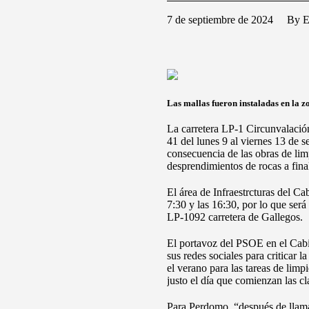
7 de septiembre de 2024
By 
Las mallas fueron instaladas en la z
La carretera LP-1 Circunvalación 
41 del lunes 9 al viernes 13 de 
consecuencia de las obras de lim
desprendimientos de rocas a fina
El área de Infraestrcturas del Ca
7:30 y las 16:30, por lo que será
LP-1092 carretera de Gallegos.
El portavoz del PSOE en el Cabi
sus redes sociales para criticar 
el verano para las tareas de limp
justo el día que comienzan las cla
Para Perdomo, “después de llama