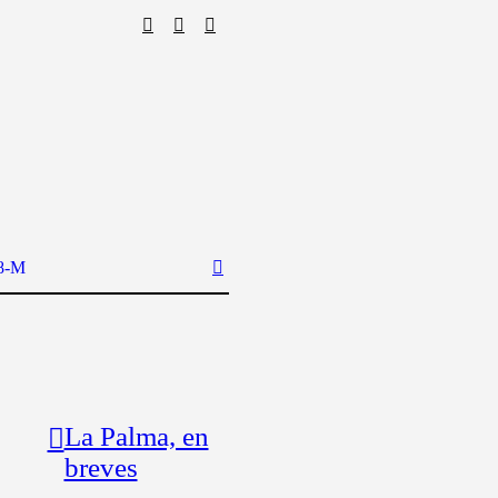
8-M
La Palma, en
breves