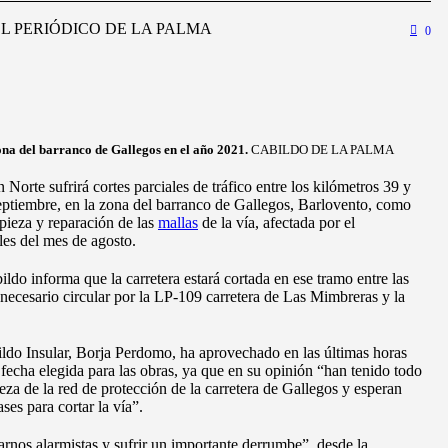
EL PERIÓDICO DE LA PALMA
0
ona del barranco de Gallegos en el año 2021.
CABILDO DE LA PALMA
Norte sufrirá cortes parciales de tráfico entre los kilómetros 39 y
septiembre, en la zona del barranco de Gallegos, Barlovento, como
pieza y reparación de las
mallas
de la vía, afectada por el
les del mes de agosto.
bildo informa que la carretera estará cortada en ese tramo entre las
 necesario circular por la LP-109 carretera de Las Mimbreras y la
ldo Insular, Borja Perdomo, ha aprovechado en las últimas horas
la fecha elegida para las obras, ya que en su opinión “han tenido todo
ieza de la red de protección de la carretera de Gallegos y esperan
ses para cortar la vía”.
rnos alarmistas y sufrir un importante derrumbe”, desde la