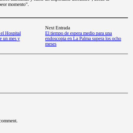
l peor momento”.
Next Entrada
el Hospital
El tiempo de espera medio para una
e un mes y
endoscopia en La Palma supera los ocho
meses
 comment.