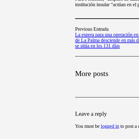
institución insular “actúan en e
Previous Entrada
La espera para una operación en 
de La Palma desciende en más d
se sitúa en los 131 días
More posts
Leave a reply
You must be
logged in
to post a