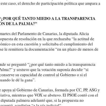
este caso, el derecho de participación política que ampara a
“¿POR QUÉ TANTO MIEDO A LA TRANSPARENCIA
ÓN DE LA PALMA?”
 martes del Parlamento de Canarias, la diputada Alicia
puesta de resolución en la que rechazaba “la actitud de
mico en esta cuestión y solicitaba el cumplimiento del
se le remitiera la documentación “en un plazo de menos de
nde se preguntó “¿por qué tanto miedo a la transparencia
Palma?” y sostuvo que la votación suponía decidir “si
onserve su capacidad de control al Gobierno o si el
uando le dé la gana”.
e apoya al Gobierno de Canarias, formada por CC, PP, ASG y
iciativa, mientras que VOX se abstuvo. El PSOE contó con el
diputada palmera adelantó que, si la propuesta no
currió, acudirían “a la vía judicial”.