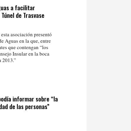
guas a facilitar
l Túnel de Trasvase
esta asociación presentó
de Aguas en la que, entre
entes que contengan “los
onsejo Insular en la boca
a 2013.”
podía informar sobre “la
idad de las personas”