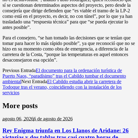
sí se cuestionan determinados aspectos del proyecto, pero desde la
consejería que dirige defienden que “es viable el tramo de la LP-2
como está en el proyecto, es decir, no con túnel”, por lo que ya han
trasladado una “respuesta técnica” para que “se pueda ejecutar lo
antes posible”.
Para el consejero, “se han tomado las decisiones que se tenían que
tomar para hacer lo más rápido posible”, ya que reconoció que no se
hizo en su momento como obra de emergencia, a diferencia de la
carretera de la Costa, “porque las temperaturas en aquel entonces
desaconsejaron esa opción”.
Previous Entrada
El documento para la ordenación turística de
Puerto Naos, “paradísimo” tras el Cabildo tumbar el documento
ambiental
Next Entrada
El Cabildo estudia abrir la carretera de
Todoque tras el verano, coincidiendo con la instalación de los
servicios
More posts
agosto 06,
2026
6 de agosto de 2026
Rey Enigma triunfa en Los Llanos de Aridane: 26
victorias y dos tablas tras casi cuatro horas de